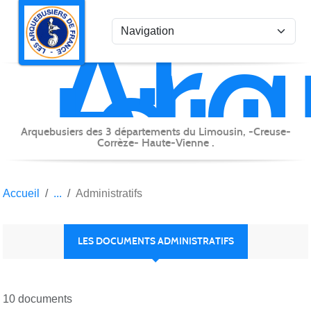
Arq
Panneau de gestion des cookies
du
Lim
Arquebusiers des 3 départements du Limousin, -Creuse-
Corrèze- Haute-Vienne .
Accueil
Administratifs
LES DOCUMENTS ADMINISTRATIFS
10 documents