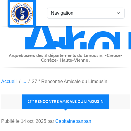
Arq
Panneau de gestion des cookies
du
Lim
Arquebusiers des 3 départements du Limousin, -Creuse-
Corrèze- Haute-Vienne .
Accueil
27 ° Rencontre Amicale du Limousin
27 ° RENCONTRE AMICALE DU LIMOUSIN
Publié le
14 oct. 2025
par
Capitainepanpan